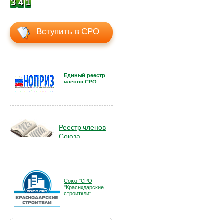
3
4
1
Вступить в СРО
Единый реестр
членов СРО
Реестр членов
Союза
Союз "СРО
"Краснодарские
строители"